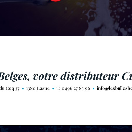
Belges, votre distributeur 
du Coq 37
•
1380 Lasne
•
T. 0496 27 85 96
•
info@lesbullesb