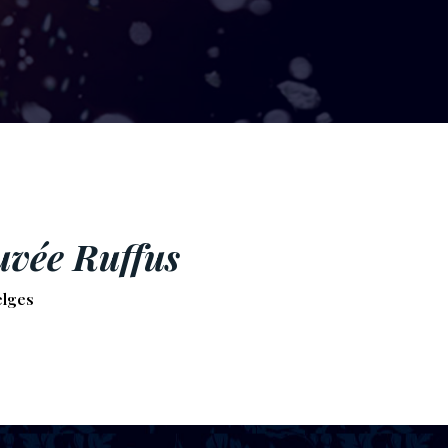
Cuvée Ruffus
elges